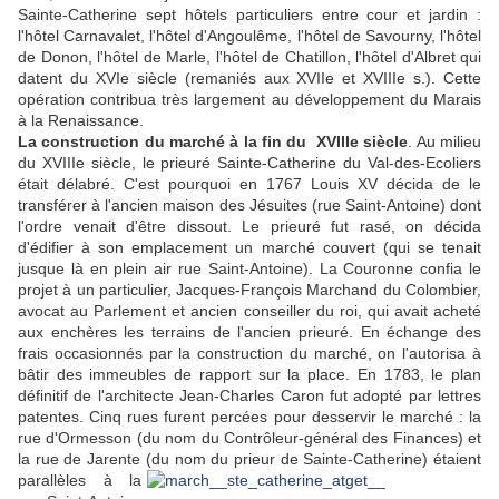
Sainte-Catherine sept hôtels particuliers entre cour et jardin :
l'hôtel Carnavalet, l'hôtel d'Angoulême, l'hôtel de Savourny, l'hôtel
de Donon, l'hôtel de Marle, l'hôtel de Chatillon, l'hôtel d'Albret qui
datent du XVIe siècle (remaniés aux XVIIe et XVIIIe s.). Cette
opération contribua très largement au développement du Marais
à la Renaissance.
La construction du marché à la fin du XVIIIe siècle
. Au milieu
du XVIIIe siècle, le prieuré Sainte-Catherine du Val-des-Ecoliers
était délabré. C'est pourquoi en 1767 Louis XV décida de le
transférer à l'ancien maison des Jésuites (rue Saint-Antoine) dont
l'ordre venait d'être dissout. Le prieuré fut rasé, on décida
d'édifier à son emplacement un marché couvert (qui se tenait
jusque là
en plein air
rue Saint-Antoine). La Couronne confia le
projet à un particulier, Jacques-François Marchand du Colombier,
avocat au Parlement et ancien conseiller du roi, qui avait acheté
aux enchères les terrains de l'ancien prieuré. En échange des
frais occasionnés par la construction du marché, on l'autorisa à
bâtir des immeubles de rapport sur la place. En 1783, le plan
définitif de l'architecte Jean-Charles Caron fut adopté par lettres
patentes. Cinq rues furent percées pour desservir le marché : la
rue d'Ormesson (du nom du Contrôleur-général des Finances) et
la rue de Jarente (du nom du prieur de Sainte-Catherine) étaient
parallèles à la