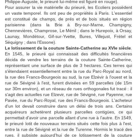
Philippe-Auguste, le prieuré lui-même est figuré en rouge).
Pour assurer la vie matérielle du prieuré, les Ecoliers possèdent
un vaste temporel. Ils ont peu de propriétés à Paris. L'essentiel
est constitué de champs, de prés et de bois situés en région
parisienne (dans la Brie à Bry-sur-Marne, Champigny,
Chennevières, Champrose, Le Ménil ; dans le Hurepoix, à Orsay,
Launay, Mondétour, Gif-sur-Yvette, Bures, Villejust, Frétel et
Séquigny ; dans l'Essone).
Le lotissement de la couture Sainte-Catherine au XVIe siècle
.
En 1545, le prieuré qui connaissait des difficultés financières
décida de vendre les terrains de la couture Sainte-Catherine,
représentant une surface de plus de 3 hectares. Ces terres qui
s'étendaient essentiellement entre la rue du Parc-Royal au nord,
la rue des Francs-Bourgeois au sud, la rue Elzévir à l'ouest et la
rue de Sévigné à l'est, furent divisées en 59 parcelles (de 15m
sur 30m environ), et un réseau de rues orthogonales fut tracé : il
s'agit des actuelles rue Elzevir, rue de Sévigné, rue Payenne, rue
Pavée, rue du Parc-Royal, rue des Francs-Bourgeois. L'acheteur
d'un lot devait construire dans un délai de trois ans. Certains
acquéreurs achetèrent plusieurs parcelles contigües, ce qui
permettait d'avoir une parcelle allant d'une rue à l'autre. En 1549,
le prieuré lotit de nouveaux terrains situés cette fois plus à l'est,
entre la rue de Sévigné et la rue de Turenne. Hormis le tracé des
rues, il subsiste aujourd'hui de ce lotissement de la couture