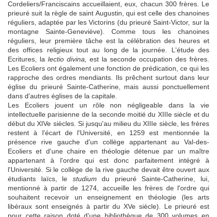
Cordeliers/Franciscains accueillaient, eux, chacun 300 frères. Le
prieuré suit la règle de saint Augustin, qui est celle des chanoines
réguliers, adaptée par les Victorins (du prieuré Saint-Victor, sur la
montagne Sainte-Geneviève). Comme tous les chanoines
réguliers, leur première tâche est la célébration des heures et
des offices religieux tout au long de la journée. L'étude des
Ecritures, la
lectio divina,
est la seconde occupation des frères.
Les Ecoliers ont également une fonction de prédication, ce qui les
rapproche des ordres mendiants. Ils prêchent surtout dans leur
église du prieuré Sainte-Catherine, mais aussi ponctuellement
dans d'autres églises de la capitale.
Les Ecoliers jouent un rôle non négligeable dans la vie
intellectuelle parisienne de la seconde moitié du XIIIe siècle et du
début du XIVe siècles. Si jusqu'au milieu du XIIIe siècle, les frères
restent à l'écart de l'Université, en 1259 est mentionnée la
présence rive gauche d'un collège appartenant au Val-des-
Ecoliers et d'une chaire en théologie détenue par un maître
appartenant à l'ordre qui est donc parfaitement intégré à
l'Université. Si le collège de la rive gauche devait être ouvert aux
étudiants laïcs, le
studium
du prieuré Sainte-Catherine, lui,
mentionné à partir de 1274, accueille les frères de l'ordre qui
souhaitent recevoir un enseignement en théologie (les arts
libéraux sont enseignés à partir du XVe siècle). Le prieuré est
pour cette raison doté d'une bibliothèque de 300 volumes en