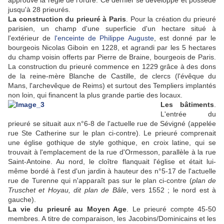
approuve la règle de l'ordre. Ce dernier se développe et possède
jusqu'à 28 prieurés.
L
a construction du prieuré à Paris
. Pour la création du prieuré
parisien, un champ d'une superficie d'un hectare situé à
l'extérieur de
l'enceinte de Philippe Auguste
, est donné par le
bourgeois Nicolas Giboin en 1228, et agrandi par les 5 hectares
du champ voisin offerts par Pierre de Braine, bourgeois de Paris.
La construction du prieuré commence en 1229 grâce à des dons
de la reine-mère Blanche de Castille, de clercs (l'évêque du
Mans, l'archevêque de Reims) et surtout des Templiers implantés
non loin, qui financent la plus grande partie des locaux.
Les bâtiments
.
L'entrée du
prieuré se situait aux n°6-8 de l'actuelle rue de Sévigné (appelée
rue Ste Catherine sur le plan ci-contre). Le prieuré comprenait
une église gothique de style gothique, en croix latine, qui se
trouvait à l'emplacement de la rue d'Ormesson, parallèle à la rue
Saint-Antoine. Au nord, le cloître flanquait l'église et était lui-
même bordé à l'est d'un jardin à hauteur des n°5-17 de l'actuelle
rue de Turenne qui n'apparaît pas sur le plan ci-contre (
plan de
Truschet et Hoyau, dit plan de Bâle
, vers 1552 ; le nord est à
gauche).
La vie du prieuré au Moyen Age
. Le prieuré compte 45-50
membres. A titre de comparaison, les Jacobins/Dominicains et les