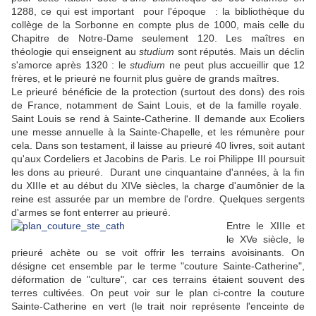
1288, ce qui est important pour l'époque : la bibliothèque du
collège de la Sorbonne en compte plus de 1000, mais celle du
Chapitre de Notre-Dame seulement 120. Les maîtres en
théologie qui enseignent au
studium
sont réputés. Mais un déclin
s'amorce après 1320 : le
studium
ne peut plus accueillir que 12
frères, et le prieuré ne fournit plus guère de grands maîtres.
Le prieuré bénéficie de la protection (surtout des dons) des rois
de France, notamment de Saint Louis, et de la famille royale.
Saint Louis se rend à Sainte-Catherine.
Il demande aux Ecoliers
une messe annuelle à la Sainte-Chapelle, et les rémunère pour
cela.
Dans son testament, il laisse au prieuré 40 livres, soit autant
qu'aux Cordeliers et Jacobins de Paris. Le roi Philippe III poursuit
les dons au prieuré. Durant une cinquantaine d'années, à la fin
du XIIIe et au début du XIVe siècles, la charge d'aumônier de la
reine est assurée par un membre de l'ordre. Quelques sergents
d'armes se font enterrer au prieuré.
Entre le XIIIe et
le XVe siècle, le
prieuré achète ou se voit offrir les terrains avoisinants. On
désigne cet ensemble par le terme "couture Sainte-Catherine",
déformation de "culture", car ces terrains étaient souvent des
terres cultivées. On peut voir sur le plan ci-contre la couture
Sainte-Catherine en vert (le trait noir représente l'enceinte de