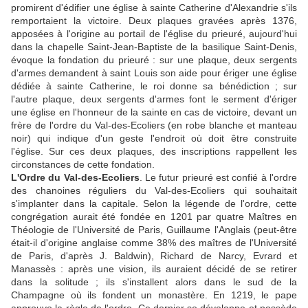
promirent d'édifier une église à sainte Catherine d'Alexandrie s'ils
remportaient la victoire. Deux plaques gravées après 1376,
apposées à l'origine au portail de l'église du prieuré, aujourd'hui
dans la chapelle Saint-Jean-Baptiste de la basilique Saint-Denis,
évoque la fondation du prieuré : sur une plaque, deux sergents
d'armes demandent à saint Louis son aide pour ériger une église
dédiée à sainte Catherine, le roi donne sa bénédiction ; sur
l'autre plaque, deux sergents d'armes font le serment d'ériger
une église en l'honneur de la sainte en cas de victoire, devant un
frère de l'ordre du Val-des-Ecoliers (en robe blanche et manteau
noir) qui indique d'un geste l'endroit où doit être construite
l'église. Sur ces deux plaques, des inscriptions rappellent les
circonstances de cette fondation.
L'Ordre du Val-des-Ecoliers
. Le futur prieuré est confié à l'ordre
des chanoines réguliers du Val-des-Ecoliers qui souhaitait
s'implanter dans la capitale. Selon la légende de l'ordre, cette
congrégation aurait été fondée en 1201 par quatre Maîtres en
Théologie de l'Université de Paris, Guillaume l'Anglais (peut-être
était-il d'origine anglaise comme 38% des maîtres de l'Université
de Paris, d'après J. Baldwin), Richard de Narcy, Evrard et
Manassès : après une vision, ils auraient décidé de se retirer
dans la solitude ; ils s'installent alors dans le sud de la
Champagne où ils fondent un monastère. En 1219, le pape