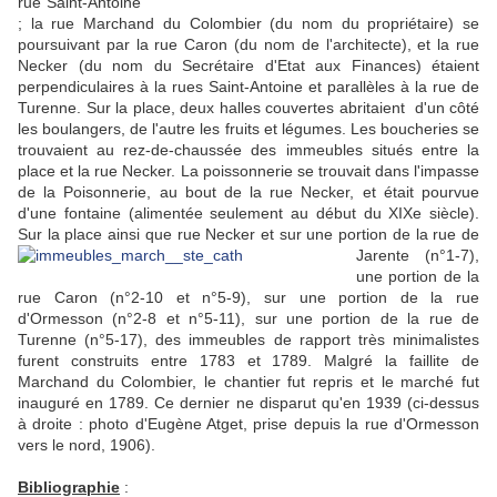
rue Saint-Antoine
; la rue Marchand du Colombier (du nom du propriétaire)
se
poursuivant par
la rue Caron (du nom de l'architecte)
, et la rue
Necker (du nom du Secrétaire d'Etat aux Finances) étaient
perpendiculaires à la rues Saint-Antoine et parallèles à la rue de
Turenne. Sur la place, deux
halles couvertes abritaient d'un côté
les boulangers, de l'autre les fruits et légumes. Les boucheries se
trouvaient au rez-de-chaussée des immeubles situés entre la
place et la rue Necker. La poissonnerie se trouvait dans l'impasse
de la Poisonnerie, au bout de la rue Necker, et était pourvue
d'une fontaine (alimentée seulement au début du XIXe siècle).
Sur la place ainsi que rue Necker et sur une portion de la rue de
Jarente
(n°1-7),
une portion de la
rue Caron (n°2-10 et n°5-9), sur une portion de la rue
d'Ormesson (n°2-8 et n°5-11), sur une portion de la rue de
Turenne (n°5-17), des immeubles de rapport très minimalistes
furent construits entre 1783 et 1789. Malgré la faillite de
Marchand du Colombier, le chantier fut repris et le marché fut
inauguré en 1789. Ce dernier ne disparut qu'en 1939 (ci-dessus
à droite : photo d'Eugène Atget, prise depuis la rue d'Ormesson
vers le nord, 1906).
Bibliographie
: