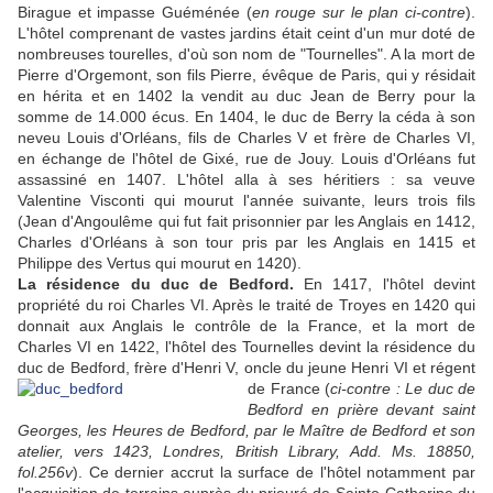
Birague et impasse Guéménée (
en rouge sur le plan ci-contre
).
L'hôtel comprenant de vastes jardins était ceint d'un mur doté de
nombreuses tourelles, d'où son nom de "Tournelles". A la mort de
Pierre d'Orgemont, son fils Pierre, évêque de Paris, qui y résidait
en hérita et en 1402 la vendit au duc Jean de Berry pour la
somme de 14.000 écus. En 1404, le duc de Berry la céda à son
neveu Louis d'Orléans, fils de Charles V et frère de Charles VI,
en échange de l'hôtel de Gixé, rue de Jouy. Louis d'Orléans fut
assassiné en 1407. L'hôtel alla à ses héritiers : sa veuve
Valentine Visconti qui mourut l'année suivante, leurs trois fils
(Jean d'Angoulême qui fut fait prisonnier par les Anglais en 1412,
Charles d'Orléans à son tour pris par les Anglais en 1415 et
Philippe des Vertus qui mourut en 1420).
La résidence du duc de Bedford.
En 1417, l'hôtel devint
propriété du roi Charles VI. Après le traité de Troyes en 1420 qui
donnait aux Anglais le contrôle de la France, et la mort de
Charles VI en 1422, l'hôtel des Tournelles devint la résidence du
duc de Bedford, frère d'Henri V, oncle du
jeune Henri VI et régent
de France (
ci-contre : Le duc de
Bedford en prière devant saint
Georges, les Heures de Bedford, par le Maître de Bedford et son
atelier, vers 1423, Londres, British Library,
Add. Ms. 18850,
fol.256v
). Ce dernier accrut la surface de l'hôtel notamment par