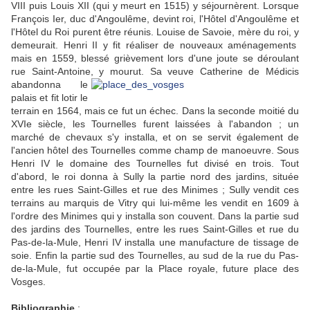
VIII puis Louis XII (qui y meurt en 1515) y séjournèrent. Lorsque
François Ier, duc d'Angoulême, devint roi, l'Hôtel d'Angoulême et
l'Hôtel du Roi purent être réunis. Louise de Savoie, mère du roi, y
demeurait. Henri II y fit réaliser de nouveaux aménagements
mais en 1559, blessé grièvement lors d'une joute se déroulant
rue Saint-Antoine, y
mourut. Sa veuve Catherine de Médicis
abandonna le
palais et fit lotir le
terrain en 1564, mais ce fut un échec. Dans la seconde moitié du
XVIe siècle, les Tournelles furent laissées à l'abandon ; un
marché de chevaux s'y installa, et on se servit également de
l'ancien hôtel des Tournelles comme champ de manoeuvre. Sous
Henri IV le domaine des Tournelles fut divisé en trois. Tout
d'abord, le roi donna à Sully la partie nord des jardins, située
entre les rues Saint-Gilles et rue des Minimes ; Sully vendit ces
terrains au marquis de Vitry qui lui-même les vendit en 1609 à
l'ordre des Minimes qui y installa son couvent. Dans la partie sud
des jardins des Tournelles, entre les rues Saint-Gilles et rue du
Pas-de-la-Mule, Henri IV installa une manufacture de tissage de
soie. Enfin la partie sud des Tournelles, au sud de la rue du Pas-
de-la-Mule, fut occupée par la Place royale, future place des
Vosges.
Bibliographie
: