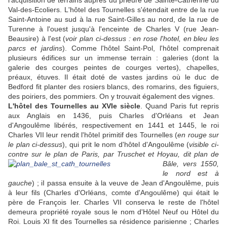
l'acquisition de terrains auprès du prieuré de Sainte-Catherine du
Val-des-Ecoliers. L'hôtel des Tournelles s'étendait entre de la rue
Saint-Antoine au sud à la rue Saint-Gilles au nord, de la rue de
Turenne à l'ouest jusqu'à l'enceinte de Charles V (rue Jean-
Beausire) à l'est (
voir plan ci-dessus : en rose l'hotel, en bleu les
parcs et jardins
). Comme l'hôtel Saint-Pol, l'hôtel comprenait
plusieurs édifices sur un immense terrain : galeries (dont la
galerie des courges peintes de courges vertes), chapelles,
préaux, étuves. Il était doté de vastes jardins où le duc de
Bedford fit planter des rosiers blancs, des romarins, des figuiers,
des poiriers, des pommiers. On y trouvait également des vignes.
L'hôtel des Tournelles au XVIe siècle
. Quand Paris fut repris
aux Anglais en 1436, puis Charles d'Orléans et Jean
d'Angoulême libérés, respectivement en 1441 et 1445, le roi
Charles VII leur rendit l'hôtel primitif des Tournelles (
en rouge sur
le plan ci-dessus
), qui prit le nom d'hôtel d'Angoulême (
visible
ci-
contre
sur le plan de Paris, par Truschet et Hoyau, dit plan de
Bâle, vers 1550,
le nord est à
gauche
) ; iI passa ensuite à la veuve de Jean d'Angoulême, puis
à leur fils (Charles d'Orléans, comte d'Angoulême) qui était le
père de François Ier. Charles VII conserva le reste de l'hôtel
demeura propriété royale sous le nom d'Hôtel Neuf ou Hôtel du
Roi. Louis XI fit des Tournelles sa résidence parisienne ; Charles