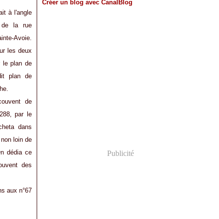
Créer un blog avec CanalBlog
it à l'angle
 de la rue
inte-Avoie.
ur les deux
 le plan de
it plan de
he.
couvent de
288, par le
acheta dans
non loin de
On dédia ce
Publicité
couvent des
ns aux n°67