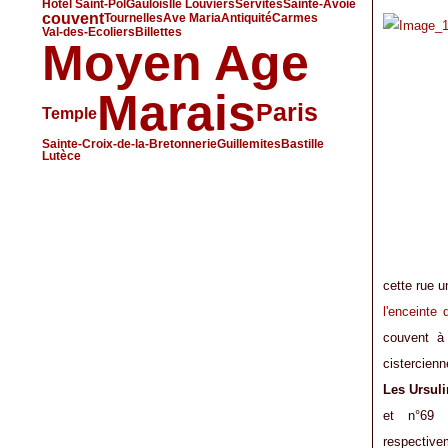
Hôtel Saint-Pol
Gaulois
Ile Louviers
Servites
Sainte-Avoie
couvent
Tournelles
Ave Maria
Antiquité
Carmes
Val-des-Ecoliers
Billettes
Moyen Age
Marais
Paris
Temple
Sainte-Croix-de-la-Bretonnerie
Guillemites
Bastille
Lutèce
cette rue 
l'enceinte
couvent à 
cistercien
Les Ursul
et n°69
respective