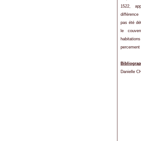
1522, ap
différence
pas été dé
le couve
habitation
percement 
Bibliograp
Danielle 