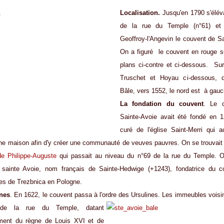
Localisation.
Jusqu'en 1790 s'éléva
de la rue du Temple (n°61) et
Geoffroy-l'Angevin le couvent de Sa
On a figuré le couvent en rouge s
plans ci-contre et ci-dessous. Sur
Truschet et Hoyau ci-dessous, d
Bâle, vers 1552, le nord est à gauc
La fondation du couvent
. Le 
Sainte-Avoie avait été fondé en 1
curé de l'église Saint-Merri qui 
une maison afin d'y créer une communauté de veuves pauvres. On se trouvait 
 de Philippe-Auguste
qui passait au niveau du n°69 de la rue du Temple. 
sainte Avoie, nom français de Sainte-Hedwige (+1243), fondatrice du 
nes de Trezbnica en Pologne.
ines
. En 1622, le couvent passa à l'ordre des Ursulines.
Les immeubles voisi
 de la rue du
Temple, datant
ment du règne de Louis XVI et de