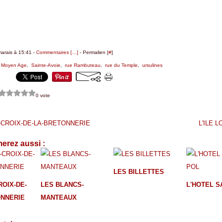
marais à 15:41 -
Commentaires [
…
]
- Permalien [
#
]
,
Moyen Age
,
Sainte-Avoie
,
rue Rambuteau
,
rue du Temple
,
ursulines
0 vote
-CROIX-DE-LA-BRETONNERIE
L'ILE 
erez aussi :
LES BILLETTES
ROIX-DE-
LES BLANCS-
L'HOTEL S
ONNERIE
MANTEAUX