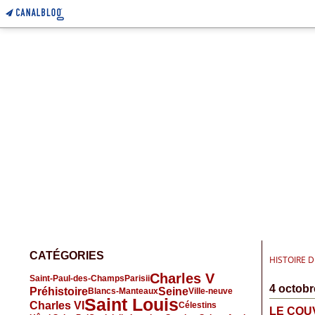
CATÉGORIES
HISTOIRE 
Charles V
Saint-Paul-des-Champs
Parisii
4 octobr
Préhistoire
Seine
Blancs-Manteaux
Ville-neuve
Saint Louis
Charles VI
Célestins
LE COU