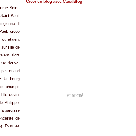
Créer un blog avec CanalBlog
 rue Saint-
 Saint-Paul-
ngienne. Il
 Paul, créée
 où étaient
sur l'île de
aient alors
 rue Neuve-
t pas quand
te. Un bourg
u de champs
Elle devint
Publicité
de Philippe-
 la paroisse
enceinte de
e). Tous les