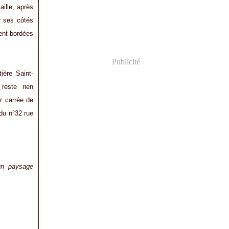
aille, après
ur ses côtés
ient bordées
Publicité
ière Saint-
reste rien
r carrée de
 du n°32 rue
'un paysage