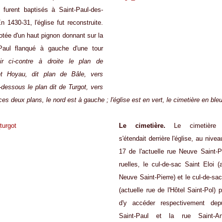
 furent baptisés à Saint-Paul-des-
 1430-31, l'église fut reconstruite.
dotée d'un haut pignon donnant sur la
Paul flanqué à gauche d'une tour
ir ci-contre à droite le plan de
et Hoyau, dit plan de Bâle, vers
-dessous le plan dit de Turgot, vers
ces deux plans, le nord est à gauche ;
l'église est en vert, le cimetière en ble
Le cimetière.
Le cimetière S
s'étendait derrière l'église, au nive
17 de l'actuelle rue Neuve Saint-P
ruelles, le cul-de-sac Saint Eloi (
Neuve Saint-Pierre) et le cul-de-sa
(actuelle rue de l'Hôtel Saint-Pol) 
d'y accéder respectivement dep
Saint-Paul et la rue Saint-A