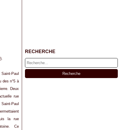
RECHERCHE
u
).
aint-Paul
au des n°5 à
ierre. Deux
actuelle rue
c Saint-Paul
permettaient
uis la rue
ntoine. Ce