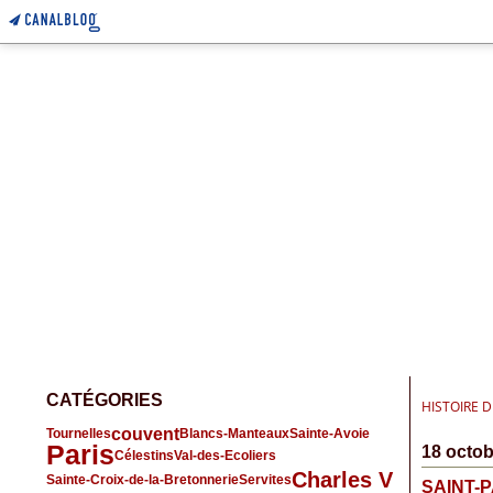
CATÉGORIES
HISTOIRE 
couvent
Tournelles
Blancs-Manteaux
Sainte-Avoie
Paris
18 octob
Célestins
Val-des-Ecoliers
Charles V
Sainte-Croix-de-la-Bretonnerie
Servites
SAINT-