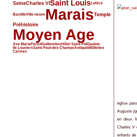
Saint Louis
Seine
Charles VI
Lutèce
Marais
Temple
Bastille
Ville-neuve
Préhistoire
Moyen Age
Ave Maria
Parisii
Guillemites
Hôtel Saint-Pol
Gaulois
Ile Louviers
Saint-Paul-des-Champs
Antiquité
Billettes
Carmes
église paro
Auguste (qu
en deux. M
Charles V e
enfants de