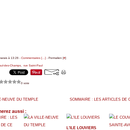
marais à 13:26 -
Commentaires [
…
]
- Permalien [
#
]
aul-des-Champs
,
rue Saint-Paul
0 vote
LE-NEUVE DU TEMPLE
SOMMAIRE : LES ARTICLES DE 
erez aussi :
L'ILE LOUVIERS