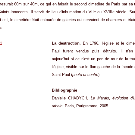
esurait 60m sur 40m, ce qui en faisait le second cimetière de Paris par sa t
aints-Innocents. Il servit de lieu d'inhumation du VIIe au XVIIIe siècle. S
t est, le cimetière était entourée de galeries qui servaient de charniers et éta
es.
La destruction.
En 1796, l'église et le cimet
Paul furent vendus puis détruits. Il n'en 
aujoud'hui si ce n'est un pan de mur de la tou
l'église, visible sur le flan gauche de la façade
Saint-Paul (
photo ci-contre
).
Bibliographie
:
Danielle CHADYCH,
Le Marais, évolution d
urbain
, Paris, Parigramme, 2005.