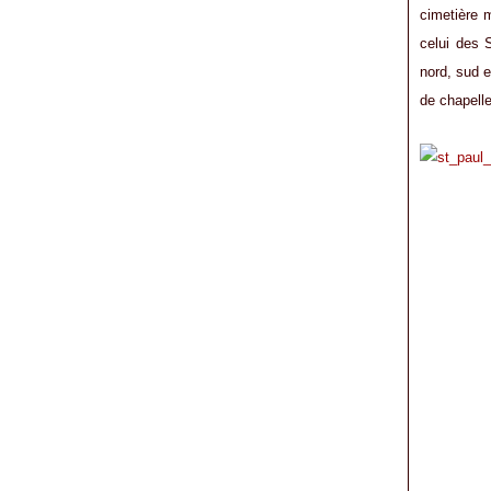
cimetière m
celui des S
nord, sud e
de chapell