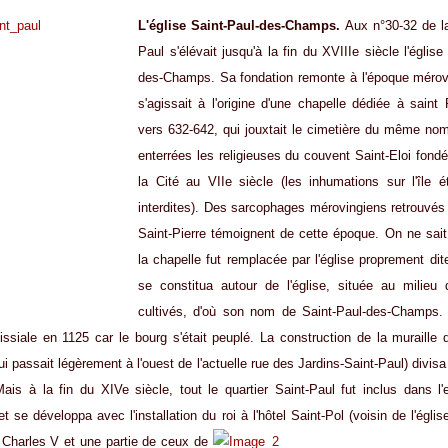
L'église Saint-Paul-des-Champs.
Aux n°30-32 de la
Paul s'élévait jusqu'à la fin du XVIIIe siècle l'église
des-Champs. Sa fondation remonte à l'époque mérovi
s'agissait à l'origine d'une chapelle dédiée à saint
vers 632-642, qui jouxtait le cimetière du même nom
enterrées les religieuses du couvent Saint-Eloi fondé 
la Cité au VIIe siècle (les inhumations sur l'île ét
interdites). Des sarcophages mérovingiens retrouvés
Saint-Pierre témoignent de cette époque. On ne sai
la chapelle fut remplacée par l'église proprement di
se constitua autour de l'église, située au milie
cultivés, d'où son nom de Saint-Paul-des-Champs. 
issiale en 1125 car le bourg s'était peuplé. La construction de la muraille 
i passait légèrement à l'ouest de l'actuelle rue des Jardins-Saint-Paul) divisa
ais à la fin du XIVe siècle, tout le quartier Saint-Paul fut inclus dans l'
t se développa avec l'installation du roi à l'hôtel Saint-Pol
(voisin de l'églis
 Charles V et une partie de ceux de