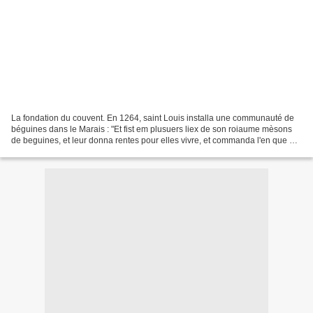
La fondation du couvent. En 1264, saint Louis installa une communauté de
béguines dans le Marais : "Et fist em plusuers liex de son roiaume mèsons
de beguines, et leur donna rentes pour elles vivre, et commanda l'en que en
y receust celes qui vourroient...