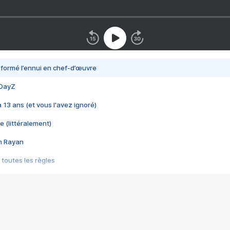
nsformé l’ennui en chef-d’œuvre
 DayZ
 a 13 ans (et vous l'avez ignoré)
e (littéralement)
im Rayan
 toutes les règles
s les jeux vidéo
us choquant de Rockstar ? - Le scandale BULLY
e plus moche de Steam