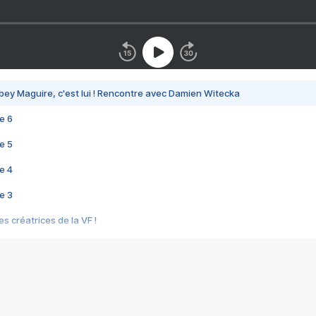
bey Maguire, c'est lui ! Rencontre avec Damien Witecka
e 6
e 5
e 4
e 3
s créatrices de la VF !
e 2
e 1
e Mektoub My Love arrive enfin ! Rencontre avec Shaïn Boumedine et Sal