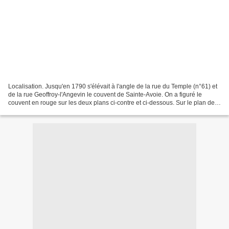
Localisation. Jusqu'en 1790 s'élévait à l'angle de la rue du Temple (n°61) et
de la rue Geoffroy-l'Angevin le couvent de Sainte-Avoie. On a figuré le
couvent en rouge sur les deux plans ci-contre et ci-dessous. Sur le plan de
Truschet et Hoyau ci-dessous,...