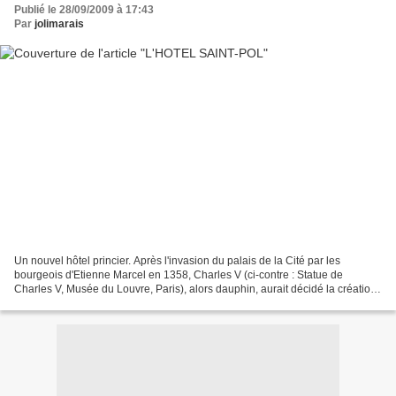
Publié le 28/09/2009 à 17:43
Par
jolimarais
Un nouvel hôtel princier. Après l'invasion du palais de la Cité par les
bourgeois d'Etienne Marcel en 1358, Charles V (ci-contre : Statue de
Charles V, Musée du Louvre, Paris), alors dauphin, aurait décidé la création
d'un nouvel hôtel princier dans l'est...