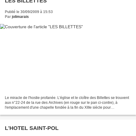
LES BILLETTES
Publié le 30/09/2009 à 15:53
Par
jolimarais
Le miracle de l'hostie profanée. L'église et le cloître des Billettes se trouvent
aux n°22-24 de la rue des Archives (en rouge sur le pan ci-contre), à
l'emplacement d'une chapelle fondée à la fin du XIIIe siècle pour
commémorer le miracle de l'hostie...
L'HOTEL SAINT-POL