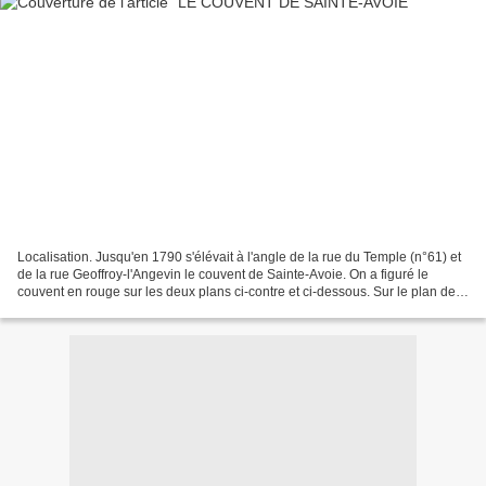
Localisation. Jusqu'en 1790 s'élévait à l'angle de la rue du Temple (n°61) et
de la rue Geoffroy-l'Angevin le couvent de Sainte-Avoie. On a figuré le
couvent en rouge sur les deux plans ci-contre et ci-dessous. Sur le plan de
Truschet et Hoyau ci-dessous,...