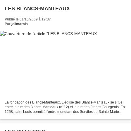
LES BLANCS-MANTEAUX
Publié le 01/10/2009 à 19:37
Par
jolimarais
La fondation des Blancs-Manteaux. L'église des Blancs-Manteaux se situe
entre la rue des Blancs-Manteaux (n°12) et la rue des Francs-Bourgeois. En
1258, saint Louis permit à l'ordre mendiant des Servites de Sainte-Marie
(fondé par sept riches marchands...