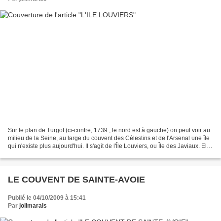
Sur le plan de Turgot (ci-contre, 1739 ; le nord est à gauche) on peut voir au
milieu de la Seine, au large du couvent des Célestins et de l'Arsenal une île
qui n'existe plus aujourd'hui. Il s'agit de l'Île Louviers, ou Île des Javiaux. Elle
tiendrait...
LE COUVENT DE SAINTE-AVOIE
Publié le 04/10/2009 à 15:41
Par
jolimarais