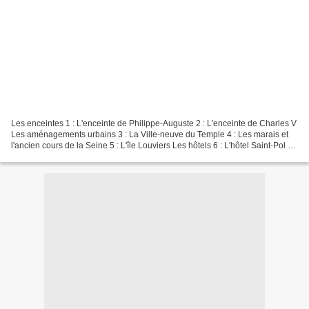
Les enceintes 1 : L'enceinte de Philippe-Auguste 2 : L'enceinte de Charles V
Les aménagements urbains 3 : La Ville-neuve du Temple 4 : Les marais et
l'ancien cours de la Seine 5 : L'île Louviers Les hôtels 6 : L'hôtel Saint-Pol 7 :
L'hôtel des Tournelles...