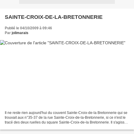
SAINTE-CROIX-DE-LA-BRETONNERIE
Publié le 04/10/2009 à 09:46
Par
jolimarais
Il ne reste rien aujourd'hui du couvent Sainte-Croix-de-la Bretonnerie qui se
trouvait aux n°35-37 de la rue Sainte-Croix-de-la-Bretonnerie, si ce n'est le
tracé des deux ruelles du square Sainte-Croix-de-la Bretonnerie. Il s'agissait
d'un couvent de...