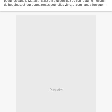
béguines dans le Marais : "Et fist em plusuers liex de son roiaume mèsons
de beguines, et leur donna rentes pour elles vivre, et commanda l'en que en
y receust celes qui vourroient...
Publicité