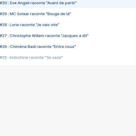
#30 : Eve Angeli raconte "Avant de partir"
#29 : MC Solaar raconte "Bouge de là"
28 : Lorie raconte "Je vais vite"
#27 : Christophe Willem raconte "Jacques a dit"
#26 : Chimène Badi raconte "Entre nous"
#25 : Indochine raconte "3e sexe"
#24 : Zaho raconte "C'est chelou"
#23 : Patrick Bruel raconte "Au café des délices"
#22 : Kyo raconte "Le chemin"
#21 : Nolwenn Leroy raconte "Cassé"
#20 : Patrick Hernandez raconte "Born to be alive"
#19 : Lorie raconte "Près de moi"
#18 : Michael Jones raconte "A nos actes manqués" (avec Jean-Jacque